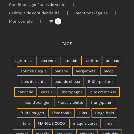
Conditions générales de vente
Politique de confidentialité
Mentions légales
Mon compte
0
TAGS
agrumes
aloe vera
amande
ambre
ananas
aphrodisiaque
banane
bergamote
bloop
bois de santal
bout de choux
Brûle-parfum
cannelle
cassis
Champagne
cire crémeuse
fleur d'oranger
Fraise violette
frangipane
fruits rouges
Fève tonka
lilas
Linge frais
litchi
MANGUE COCO
maquis corse
miel
monoï
mooréa
muguet
noisette
orchidée