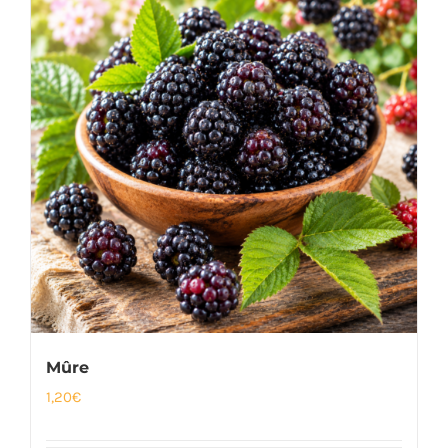
Mûre
1,20
€