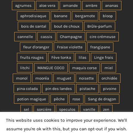
agrumes
aloe vera
amande
ambre
ananas
aphrodisiaque
banane
bergamote
bloop
bois de santal
bout de choux
Brûle-parfum
cannelle
cassis
Champagne
cire crémeuse
fleur d'oranger
Fraise violette
frangipane
fruits rouges
Fève tonka
lilas
Linge frais
litchi
MANGUE COCO
maquis corse
miel
monoï
mooréa
muguet
noisette
orchidée
pina colada
pin des landes
pistache
pivoine
potion magique
pêche
rose
Sang de dragon
sel
sorcière
speculos
vanille
zen
This website uses cookies to improve your experience. We'll
assume you're ok with this, but you can opt-out if you wish.