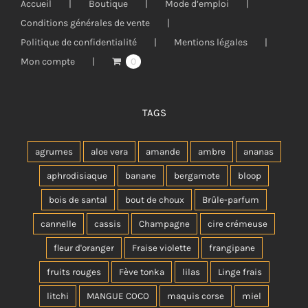
Accueil
Boutique
Mode d’emploi
Conditions générales de vente
Politique de confidentialité
Mentions légales
Mon compte
0
TAGS
agrumes
aloe vera
amande
ambre
ananas
aphrodisiaque
banane
bergamote
bloop
bois de santal
bout de choux
Brûle-parfum
cannelle
cassis
Champagne
cire crémeuse
fleur d'oranger
Fraise violette
frangipane
fruits rouges
Fève tonka
lilas
Linge frais
litchi
MANGUE COCO
maquis corse
miel