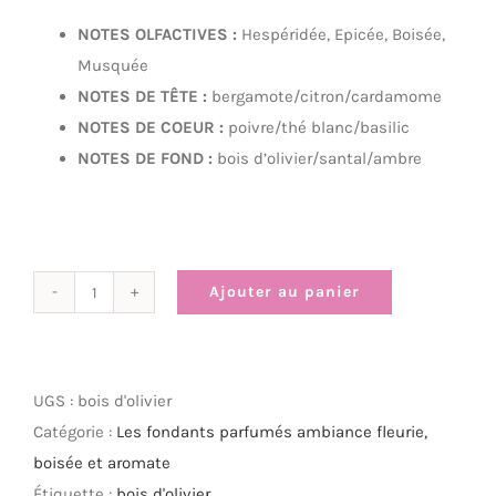
NOTES OLFACTIVES :
Hespéridée, Epicée, Boisée,
Musquée
NOTES DE TÊTE :
bergamote/citron/cardamome
NOTES DE COEUR :
poivre/thé blanc/basilic
NOTES DE FOND :
bois d’olivier/santal/ambre
Ajouter au panier
quantité
de
Bois
d'olivier
UGS :
bois d'olivier
Catégorie :
Les fondants parfumés ambiance fleurie,
boisée et aromate
Étiquette :
bois d'olivier