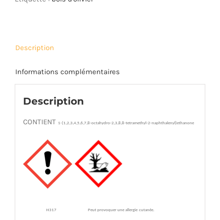
Description
Informations complémentaires
Description
CONTIENT
1-(1,2,3,4,5,6,7,8-octahydro-2,3,8,8-tetramethyl-2-naphthalenyl)ethanone
H317
Peut provoquer une allergie
cutanée.