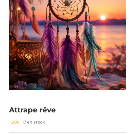
Attrape rêve
1,20
€
17 en stock