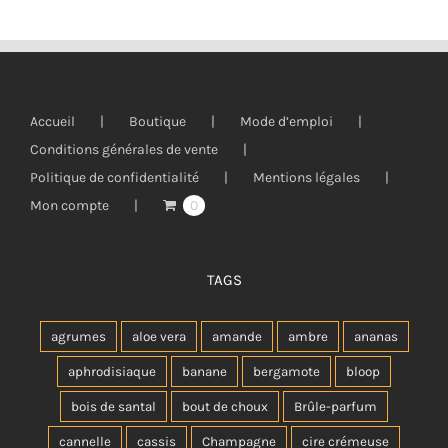
Accueil
Boutique
Mode d’emploi
Conditions générales de vente
Politique de confidentialité
Mentions légales
Mon compte
0
TAGS
agrumes
aloe vera
amande
ambre
ananas
aphrodisiaque
banane
bergamote
bloop
bois de santal
bout de choux
Brûle-parfum
cannelle
cassis
Champagne
cire crémeuse