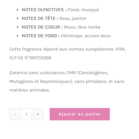
NOTES OLFACTIVES :
Floral, musqué
NOTES DE TÊTE :
Rose, jasmin
NOTES DE COEUR :
Musc, fève tonka
NOTES DE FOND :
Héliotrope, accord doux
Cette fragrance répond aux normes européennes: IFRA,
CLP CE N°1907/2006
Garantis sans substances CMR (Cancérigènes,
Mutagènes et Reprotoxiques), sans phtalates, et sans
matières animales.
Ajouter au panier
quantité
de
Attrape